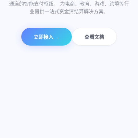
99.99%
通道的智能支付枢纽， 为电商、教育、游戏、跨境等行
极速到账
商户信赖
支付通道
业提供一站式资金清结算解决方案。
资金安全
立即接入 →
查看文档