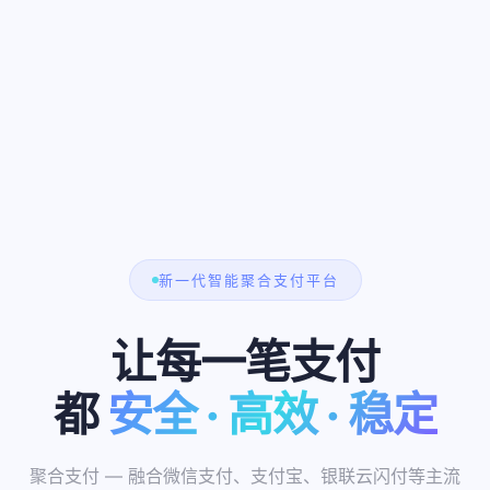
新一代智能聚合支付平台
让每一笔支付
都
安全 · 高效 · 稳定
0.2s
10万+
聚合支付 — 融合微信支付、支付宝、银联云闪付等主流
200+