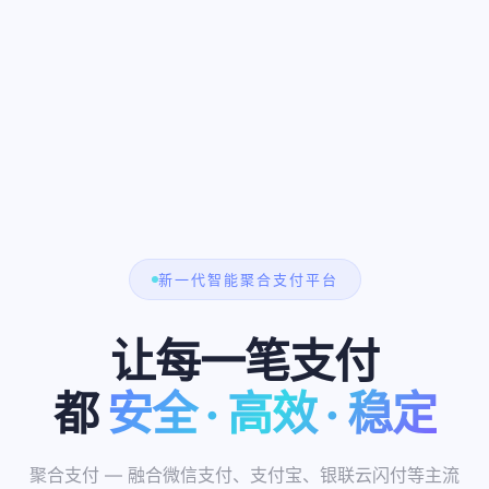
新一代智能聚合支付平台
让每一笔支付
都
安全 · 高效 · 稳定
10万+
0.2s
聚合支付 — 融合微信支付、支付宝、银联云闪付等主流
200+