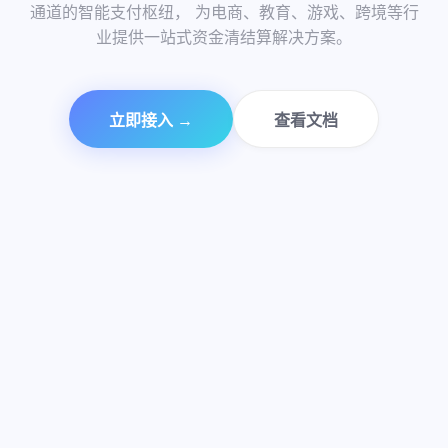
99.99%
通道的智能支付枢纽， 为电商、教育、游戏、跨境等行
商户信赖
极速到账
支付通道
业提供一站式资金清结算解决方案。
资金安全
立即接入 →
查看文档