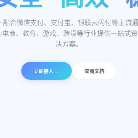
10万+
0.2s
200+
99.99%
— 融合微信支付、支付宝、银联云闪付等主流
商户信赖
极速到账
支付通道
资金安全
为电商、教育、游戏、跨境等行业提供一站式
决方案。
立即接入 →
查看文档