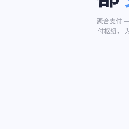
聚合支付 
付枢纽， 