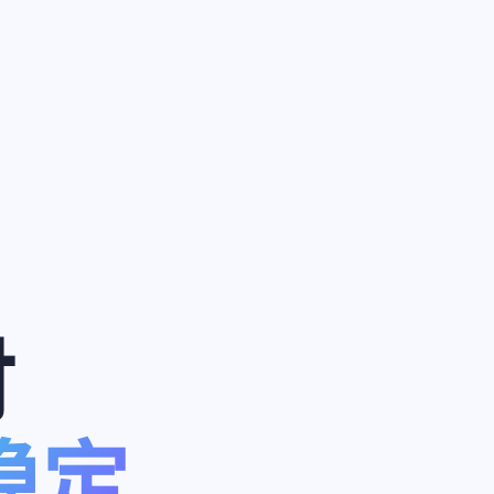
付
 稳定