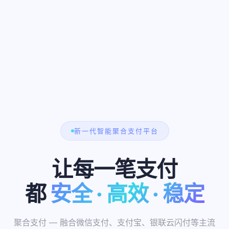
新一代智能聚合支付平台
让每一笔支付
都
安全 · 高效 · 稳定
0.2s
10万+
聚合支付 — 融合微信支付、支付宝、银联云闪付等主流
200+