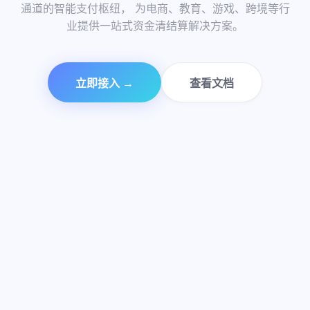
99.99%
通道的智能支付枢纽， 为电商、教育、游戏、跨境等行
极速到账
商户信赖
支付通道
业提供一站式资金清结算解决方案。
资金安全
立即接入 →
查看文档