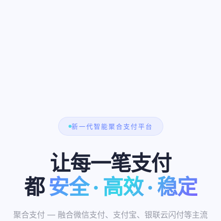
新一代智能聚合支付平台
让每一笔支付
都
安全 · 高效 · 稳定
0.2s
10万+
聚合支付 — 融合微信支付、支付宝、银联云闪付等主流
200+