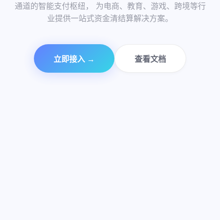
99.99%
通道的智能支付枢纽， 为电商、教育、游戏、跨境等行
极速到账
商户信赖
支付通道
业提供一站式资金清结算解决方案。
资金安全
立即接入 →
查看文档