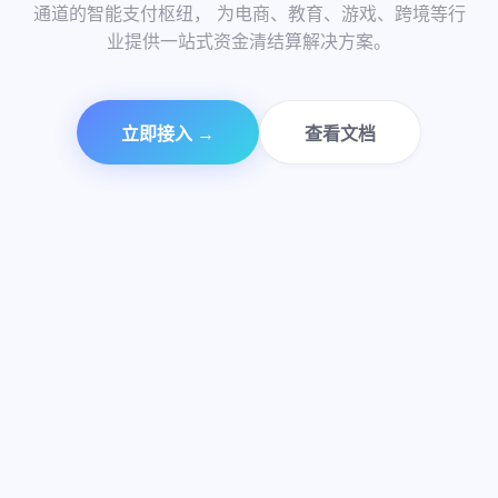
99.99%
通道的智能支付枢纽， 为电商、教育、游戏、跨境等行
商户信赖
极速到账
支付通道
业提供一站式资金清结算解决方案。
资金安全
立即接入 →
查看文档