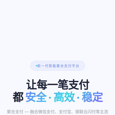
新一代智能聚合支付平台
让每一笔支付
都
安全 · 高效 · 稳定
10万+
0.2s
聚合支付 — 融合微信支付、支付宝、银联云闪付等主流
200+